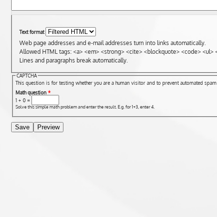
Text format
Web page addresses and e-mail addresses turn into links automatically.
Allowed HTML tags: <a> <em> <strong> <cite> <blockquote> <code> <ul> <
Lines and paragraphs break automatically.
CAPTCHA
This question is for testing whether you are a human visitor and to prevent automated spa
Math question
*
1 + 0 =
Solve this simple math problem and enter the result. E.g. for 1+3, enter 4.