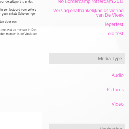
No Bordercamp rotterdam 2013
or de zeilsport is er dus
Verslag onafhankelijkheids viering
in een lustoord voor zeilers
ar geen enkele Scheveninger
van De Vloek
alen door een
Ieperfest
den met wat de mensen in Den
old test
enden mensen is de Vloek een
Media Type
Audio
Pictures
Video
Navigation