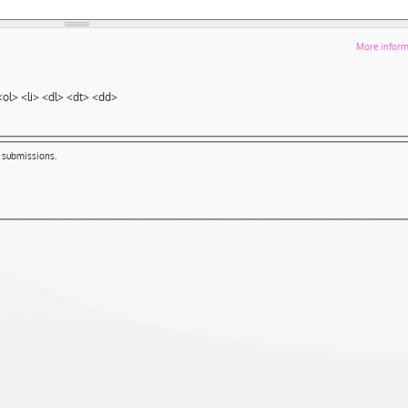
More informa
ol> <li> <dl> <dt> <dd>
m submissions.