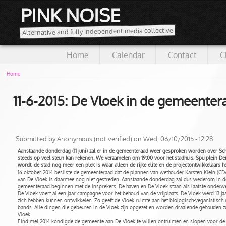
PINK NOISE
Alternative and fully independent media collective
Home
Calendar
Contact
C
Home
11-6-2015: De Vloek in de gemeenter
Submitted by
Anonymous (not verified)
on Wed, 06/10/2015 - 12:28
Aanstaande donderdag (11 juni) zal er in de gemeenteraad weer gesproken worden over Sc
steeds op veel steun kan rekenen. We verzamelen om 19:00 voor het stadhuis, Spuiplein Den 
wordt, de stad nog meer een plek is waar alleen de rijke elite en de projectontwikkelaars h
16 oktober 2014 besliste de gemeenteraad dat de plannen van wethouder Karsten Klein (CD
van De Vloek is daarmee nog niet gestreden. Aanstaande donderdag zal dus wederom in de
gemeenteraad beginnen met de insprekers. De haven en De Vloek staan als laatste onderw
De Vloek voert al een jaar campagne voor het behoud van de vrijplaats. De Vloek werd 13 ja
zich hebben kunnen ontwikkelen. Zo geeft de Vloek ruimte aan het biologisch-veganistisch 
bands. Alle dingen die gebeuren in de Vloek zijn opgezet en worden draaiende gehouden z
Vloek.
Eind mei 2014 kondigde de gemeente aan De Vloek te willen ontruimen en slopen voor de bo