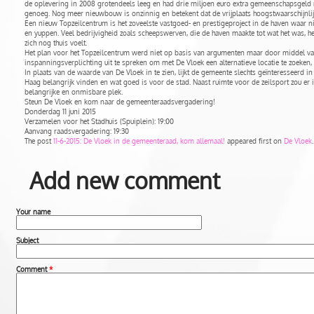
de oplevering in 2008 grotendeels leeg en had drie miljoen euro extra gemeenschapsgeld n
genoeg. Nog meer nieuwbouw is onzinnig en betekent dat de vrijplaats hoogstwaarschijnl
Een nieuw Topzeilcentrum is het zoveelste vastgoed- en prestigeproject in de haven waar n
en yuppen. Veel bedrijvigheid zoals scheepswerven, die de haven maakte tot wat het was
zich nog thuis voelt.
Het plan voor het Topzeilcentrum werd niet op basis van argumenten maar door middel van
inspanningsverplichting uit te spreken om met De Vloek een alternatieve locatie te zoeken,
In plaats van de waarde van De Vloek in te zien, lijkt de gemeente slechts geïnteresseerd
Haag belangrijk vinden en wat goed is voor de stad. Naast ruimte voor de zeilsport zou e
belangrijke en onmisbare plek.
Steun De Vloek en kom naar de gemeenteraadsvergadering!
Donderdag 11 juni 2015
Verzamelen voor het Stadhuis (Spuiplein): 19:00
Aanvang raadsvergadering: 19:30
The post
11-6-2015: De Vloek in de gemeenteraad, kom allemaal!
appeared first on
De Vloek
.
Add new comment
Your name
Subject
Comment
*