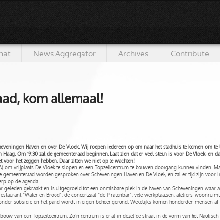
hat
News Aggregator
Archives
Contribute
aad, kom allemaal!
heveningen Haven en over De Vloek. Wij roepen iedereen op om naar het stadhuis te komen om te l
Haag. Om 19:30 zal de gemeenteraad beginnen. Laat zien dat er veel steun is voor De Vloek, en dat
et voor het zeggen hebben. Daar zitten we niet op te wachten!
A) om vrijplaats De Vloek te slopen en een Topzeilcentrum te bouwen doorgang kunnen vinden. Maa
 gemeenteraad worden gesproken over Scheveningen Haven en De Vloek, en zal er tijd zijn voor in
erp op de agenda.
ar geleden gekraakt en is uitgegroeid tot een onmisbare plek in de haven van Scheveningen waar alle
restaurant “Water en Brood”, de concertzaal “de Piratenbar”, vele werkplaatsen, ateliers, woonruim
onder subsidie en het pand wordt in eigen beheer gerund. Wekelijks komen honderden mensen af o
uw van een Topzeilcentrum. Zo’n centrum is er al in dezelfde straat in de vorm van het Nautisch C