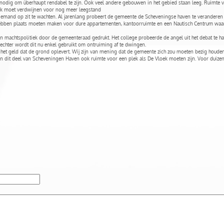
odig om überhaupt rendabel te zijn. Ook veel andere gebouwen in het gebied staan leeg. Ruimte vo
ijk moet verdwijnen voor nog meer leegstand
iemand op zit te wachten. Al jarenlang probeert de gemeente de Scheveningse haven te veranderen 
, hebben plaats moeten maken voor dure appartementen, kantoorruimte en een Nautisch Centrum wa
 machtspolitiek door de gemeenteraad gedrukt. Het college probeerde de angel uit het debat te h
 echter wordt dit nu enkel gebruikt om ontruiming af te dwingen.
 in het geld dat de grond oplevert. Wij zijn van mening dat de gemeente zich zou moeten bezig hou
r in dit deel van Scheveningen Haven ook ruimte voor een plek als De Vloek moeten zijn. Voor duiz