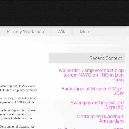
Privacy Workshop
Wiki
More
Recent Content
No Border Camp voert actie op
terrein NAVO en TNO in Den
Haag
aten zien dat De Vloek nog
Radioshow at StrandedFM juli
 als deze vrijplaats gesloopt
2019
r de strijd voor het behoud
Swamp is getting evicted
sprekers. Om 19:30 zal de
(utrecht)
rlei non-profit initiatieven
tes en oefenruimtes voor
Ontruiming Bungehuis
p de activiteiten van de
Amsterdam
entrum, en dit staat sinds