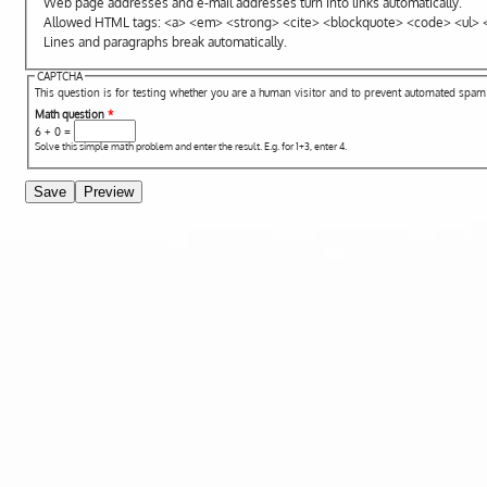
Web page addresses and e-mail addresses turn into links automatically.
Allowed HTML tags: <a> <em> <strong> <cite> <blockquote> <code> <ul> <
Lines and paragraphs break automatically.
CAPTCHA
This question is for testing whether you are a human visitor and to prevent automated spa
Math question
*
6 + 0 =
Solve this simple math problem and enter the result. E.g. for 1+3, enter 4.