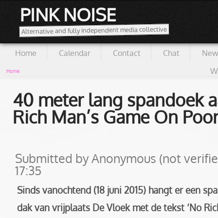
PINK NOISE
Alternative and fully independent media collective
Home
Calendar
Contact
Chat
New
Wi
Home
40 meter lang spandoek a
Rich Man’s Game On Poor
Submitted by
Anonymous (not verifie
17:35
Sinds vanochtend (18 juni 2015) hangt er een sp
dak van vrijplaats De Vloek met de tekst ‘No 