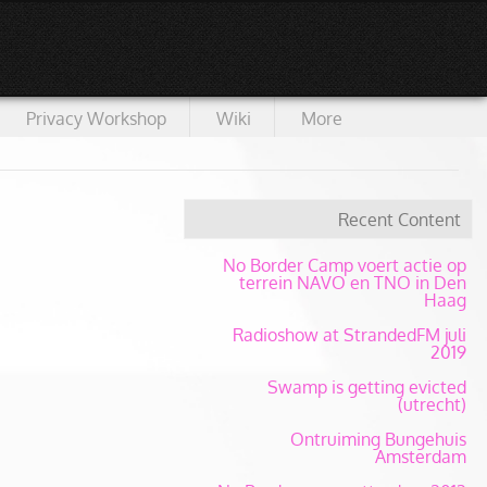
Privacy Workshop
Wiki
More
Recent Content
No Border Camp voert actie op
terrein NAVO en TNO in Den
Haag
Radioshow at StrandedFM juli
2019
Swamp is getting evicted
(utrecht)
Ontruiming Bungehuis
Amsterdam