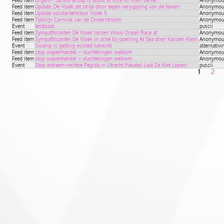
Feed item
Update: De Vloek zet strijd door tegen veryupping van de haven!
Anonymous 
Feed item
Update solidariteitstour Vloek 5
Anonymous 
Feed item
Tijdslijn Carnival van de Onderstroom
Anonymous 
Event
testblaat
puscii
Feed item
Sympathisanten De Vloek lassen Volvo Ocean Race af
Anonymous 
Feed item
Sympathisanten De Vloek in actie bij opening At Sea door Karsten Klein
Anonymous 
Event
Swamp is getting evicted (utrecht)
alternativi
Feed item
stop wapenhandel – vluchtelingen welkom
Anonymous 
Feed item
stop wapenhandel – vluchtelingen welkom
Anonymous 
Event
Stop extreem-rechtse Pegida in Utrecht (Neude): Laat Ze Niet Lopen!
puscii
1
2