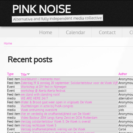
PINK NOISE
Alternative and fully independent media collective
Home
Calendar
Contact
C
Home
Recent posts
Type
Author
Title
Feed item
zwartekunst – memento mori
Anonymous 
Feed item
Zaterdag 19 & zondag 20 september: Solidariteitstour voor de Vloek Vijf!
Anonymous 
Event
Workshop at DIY fest in Nijmegen
puscii
Event
workshop @ Alerta Alerta festival
puscii
Feed item
we stand with standing rock!
Anonymous 
media
WE ARE HERE 24/7
alternativi
Feed item
Water & Brood gaat weer open in vrijplaats De Vloek
Anonymous 
media
Vluchtelingen in actie bij PvdA congres
puscii
media
Vloek ontruiming overzicht
yids
Feed item
Vier en verdedig de onafhankelijkheid van De Vloek!
Anonymous 
media
Video Bustour 2014 langs Kamp Zeist en DC16 Rotterdam
editor
Feed item
Verslag solidariteitstour Vloek 5: De Vloek is overal!
Anonymous 
Feed item
Verslag rechtszaak Vloek 5
Anonymous 
Event
Verslag onafhankelijkheids viering van De Vloek
Curse
Feed item
Urgent - Saravá Group is about to lose its main server!
Anonymous 