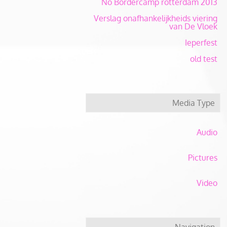
No Bordercamp rotterdam 2013
Verslag onafhankelijkheids viering
van De Vloek
Ieperfest
old test
Media Type
Audio
Pictures
Video
Navigation