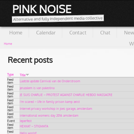
PINK NOISE
Alternative and fully independent media collective
Home
Calendar
Contact
Chat
New
Wi
Home
Recent posts
Type
Title
Feed
Laatste update Carnival van de Onderstroom
item
Feed
jeruzalem is van palestina
item
Feed
JE SUIS CHARLIE – PROTEST AGAINST CHARLIE HEBDO MASSACRE
item
Feed
i’m scared – life in family prison kamp zeist
item
Feed
Internet privacy workshop in joes garage, amsterdam
item
Feed
international womens day 2016 amsterdam
item
Event
Ieperfest
Feed
HEXKAT – STIGMATA
item
Feed
Hello world!