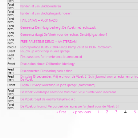
item
Feed
handen af van vluchtkinderen
item
Feed
handen af van vluchtelingenkinderen
item
Feed
HAIL SATAN – FUCK NAZIS
item
Feed
Gemeente Den Haag bedreigt De Vloek met rechtszaak
item
Feed
Gemeente daagt De Vloek voor de rechter. De strijd gaat door!
item
Feed
FREE PALESTINE DEMO – AMSTERDAM
item
media
Fotoreportage Bustour 2014 langs Kamp Zeist en DC16 Rotterdam
Event
Follow up workshop in joes garage
Feed
First sessions for interference.io announced
item
Event
Discussion about: Californian Ideology
Feed
Disconnected Filesharing hack-a-thon
item
Feed
Dinsdag 15 september: Vrijheid voor de Vloek 5! Schrijfavond voor arrestanten ontr
item
De Vloek
Event
Digital Privacy workshop in joe's garage (amsterdam)
Feed
De Vloek Vierdaagse neemt de stad over! Vrije ruimte voor iedereen!
item
Feed
De Vloek roept de onafhankelijkheid uit!
item
Feed
De Vloek ontruimd: Veroordeel de repressie! Vrijheid voor de ‘Vloek 5’!
item
« first
‹ previous
1
2
3
4
5