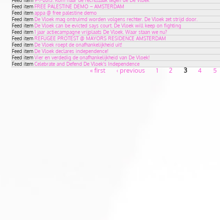
Feed item
FREE PALESTINE DEMO – AMSTERDAM
Feed item
appa @ free palestine demo
Feed item
De Vloek mag ontruimd worden volgens rechter. De Vloek zet strijd door.
Feed item
De Vloek can be evicted says court. De Vloek will keep on fighting
Feed item
1 jaar actiecampagne vrijplaats De Vloek. Waar staan we nu?
Feed item
REFUGEE PROTEST @ MAYORS RESIDENCE AMSTERDAM
Feed item
De Vloek roept de onafhankelijkheid uit!
Feed item
De Vloek declares independence!
Feed item
Vier en verdedig de onafhankelijkheid van De Vloek!
Feed item
Celebrate and Defend De Vloek’s Independence
« first
‹ previous
1
2
3
4
5