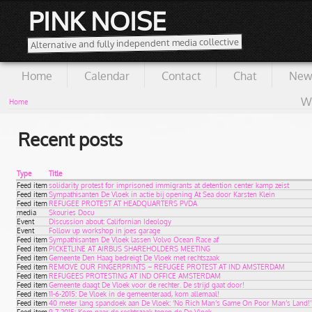
PINK NOISE
Alternative and fully independent media collective
Home
Calendar
Contact
Chat
New
Wi
Home
Recent posts
Type
Title
Feed item
solidarity protest for imprisoned immigrants at detention center kamp zeist
Feed item
Sympathisanten De Vloek in actie bij opening At Sea door Karsten Klein
Feed item
REFUGEE PROTEST AT HEADQUARTERS PVDA
media
Skouries Docu
Event
Discussion about: Californian Ideology
Event
Follow up workshop in joes garage
Feed item
Sympathisanten De Vloek lassen Volvo Ocean Race af
Feed item
PICKETLINE AT AIRBUS SHAREHOLDERS MEETING
Feed item
Gemeente Den Haag bedreigt De Vloek met rechtszaak
Feed item
REMOVE OUR FINGERPRINTS – REFUGEE PROTEST AT IND AMSTERDAM
Feed item
REFUGEES PROTESTING AT IND OFFICE AMSTERDAM
Feed item
Gemeente daagt De Vloek voor de rechter. De strijd gaat door!
Feed item
11-6-2015: De Vloek in de gemeenteraad, kom allemaal!
Feed item
40 meter lang spandoek aan De Vloek: ‘No Rich Man’s Game On Poor Man’s Land!’
Feed item
9-7-2015: Kom naar de rechtszaak tegen de De Vloek